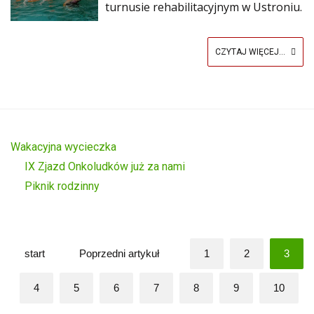
turnusie rehabilitacyjnym w Ustroniu.
CZYTAJ WIĘCEJ...
Wakacyjna wycieczka
IX Zjazd Onkoludków już za nami
Piknik rodzinny
start
Poprzedni artykuł
1
2
3
4
5
6
7
8
9
10