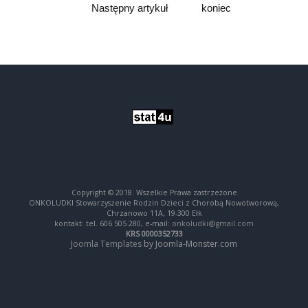
Następny artykuł
koniec
Copyright © 2018. Wszelkie Prawa zastrzeżone
ONKOLUDKI Stowarzyszenie Rodzin Dzieci z Chorobą Nowotworową,
Chrzanowo 11A, 19-300 Ełk
kontakt: tel. 606 505 280, e-mail:
onkoludki@gmail.com
KRS 0000352733
Joomla Templates
by Joomla-Monster.com