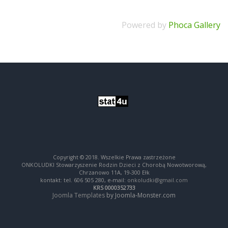
Powered by
Phoca Gallery
Copyright © 2018. Wszelkie Prawa zastrzeżone
ONKOLUDKI Stowarzyszenie Rodzin Dzieci z Chorobą Nowotworową,
Chrzanowo 11A, 19-300 Ełk
kontakt: tel. 606 505 280, e-mail:
onkoludki@gmail.com
KRS 0000352733
Joomla Templates
by Joomla-Monster.com