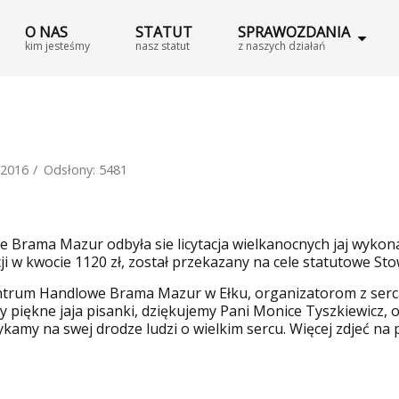
O NAS
STATUT
SPRAWOZDANIA
kim jesteśmy
nasz statut
z naszych działań
 2016
Odsłony: 5481
 Brama Mazur odbyła sie licytacja wielkanocnych jaj wykonan
ji w kwocie 1120 zł, został przekazany na cele statutowe St
entrum Handlowe Brama Mazur w Ełku, organizatorom z serca
 piękne jaja pisanki, dziękujemy Pani Monice Tyszkiewicz
otykamy na swej drodze ludzi o wielkim sercu. Więcej zdjeć na 