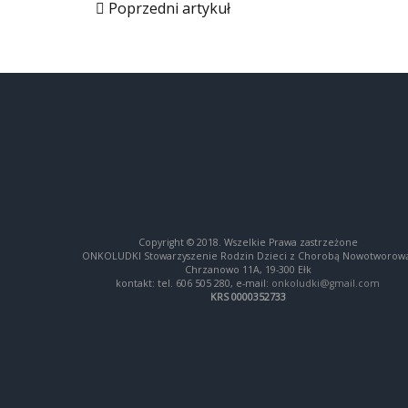
Poprzedni artykuł
Copyright © 2018. Wszelkie Prawa zastrzeżone
ONKOLUDKI Stowarzyszenie Rodzin Dzieci z Chorobą Nowotworow
Chrzanowo 11A, 19-300 Ełk
kontakt: tel. 606 505 280, e-mail:
onkoludki@gmail.com
KRS 0000352733