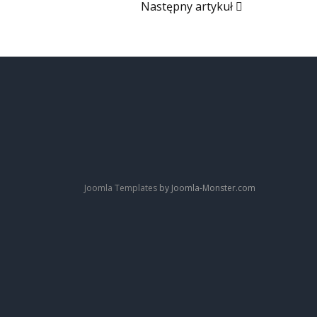
Następny artykuł
Joomla Templates
by Joomla-Monster.com