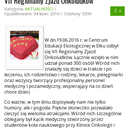
VII Regionalny Zjazd Onkoludków
Kategoria:
AKTUALNOŚCI
Opublikowano: 04 lipiec 2016
Odsłony: 5399
W dn.19.06.2016 r. w Centrum
Edukacji Ekologicznej w Ełku odbył
się VII Regionalny Zjazd
Onkoludków. Łącznie wzięło w nim
udział ponad 300 osób! Wśród nich
znalazły się dzieci w trakcie i po
leczeniu, ich rodzeństwo i rodziny, lekarze, pielęgniarki
oraz wszyscy tworzący profesjonalny personel
medyczny i pozamedyczny, wspierający na co dzień
chore dzieci.
Co ważne, w tym dniu dopisywały nam nie tylko
humory, ale i pogoda. Piękne słoneczko pozwalało
cieszyć się wieloma atrakcjami. Wśród nich szczególnie
oblegany był kącik medyczny stworzony przez
studentów koła naukowego przy Klinice Onkologii i